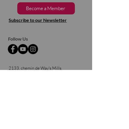
Become a Member
Subscribe to our Newsletter
Follow Us
2133, chemin de Way's Mills
Ayer's Cliff (Québec)
J0B 1C0
Barnston- Ouest
Thank you to our partners