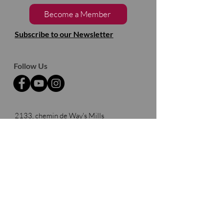
Become a Member
Subscribe to our Newsletter
Follow Us
2133, chemin de Way's Mills
Ayer's Cliff (Québec)
J0B 1C0
Barnston- Ouest
Thank you to our partners