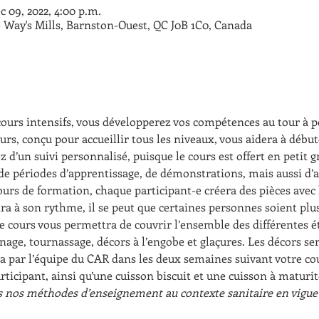
c 09, 2022, 4:00 p.m.
 Way's Mills, Barnston-Ouest, QC J0B 1C0, Canada
cours intensifs, vous développerez vos compétences au tour à 
urs, conçu pour accueillir tous les niveaux, vous aidera à débu
 d’un suivi personnalisé, puisque le cours est offert en petit g
de périodes d’apprentissage, de démonstrations, mais aussi 
ours de formation, chaque participant-e créera des pièces avec 
ira à son rythme, il se peut que certaines personnes soient plus
e cours vous permettra de couvrir l’ensemble des différentes ét
rnage, tournassage, décors à l’engobe et glaçures. Les décors ser
ra par l’équipe du CAR dans les deux semaines suivant votre cour
articipant, ainsi qu’une cuisson biscuit et une cuisson à maturit
s nos méthodes d’enseignement au contexte sanitaire en vigueu