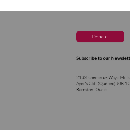
Donate
Subscribe to our Newslet
2133, chemin de Way's Mill
Ayer's Cliff (Québec)
J0B 1
Barnston- Ouest