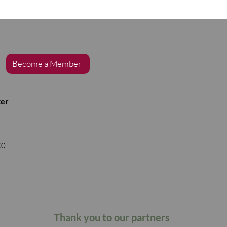
Become a Member
ter
s
C0
Thank you to our partners