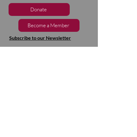
Donate
Become a Member
Subscribe to our Newsletter
Follow Us
2133, chemin de Way's Mills
Ayer's Cliff (Québec)
J0B 1C0
Barnston- Ouest
Thank you to our partners