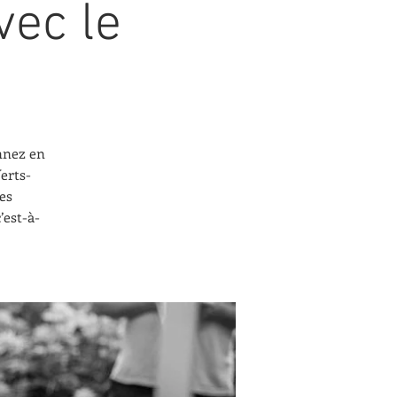
ec le
nnez en
erts-
es
’est-à-