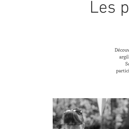
Les 
Découv
argi
S
partic