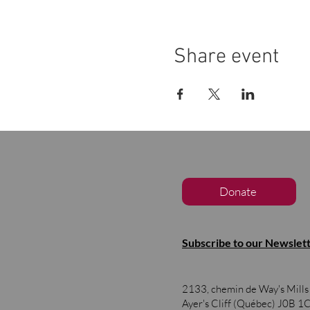
Share event
Donate
Subscribe to our Newslet
2133, chemin de Way's Mill
Ayer's Cliff (Québec)
J0B 1