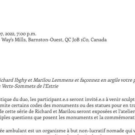
07, 2022, 7:00 p.m.
 Way's Mills, Barnston-Ouest, QC J0B 1C0, Canada
Richard Ibghy et Marilou Lemmens et façonnez en argile votr
s Verts-Sommets de l’Estrie
istique du duo, les participant.e.s seront invité.e.s à venir sc
 imite certains codes des monuments ou des statues pour en tr
e cette série de Richard et Marilou seront exposées et l’atelier
tiples questions que posent les monuments et la commémorat
 ambulant est un organisme à but non-lucratif nomade qui va