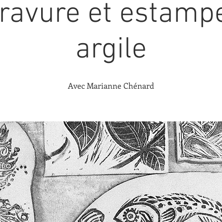
ravure et estamp
argile
Avec Marianne Chénard