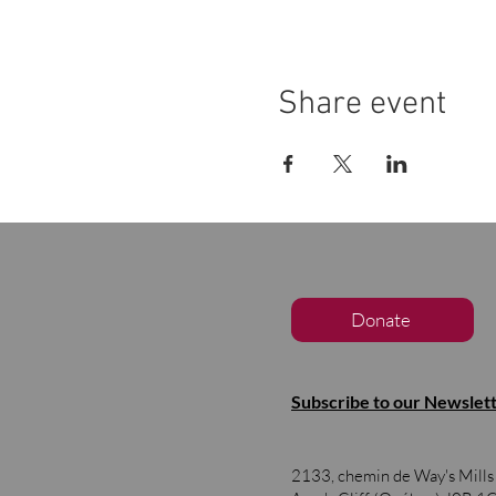
Share event
Donate
Subscribe to our Newslet
2133, chemin de Way's Mill