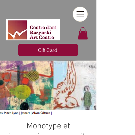
Gift Card
​Monotype et