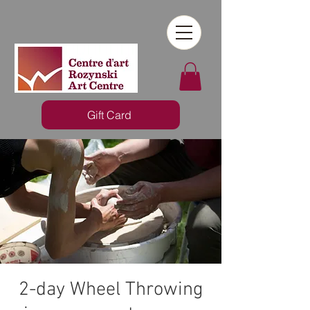
Gift Card
2-day Wheel Throwing