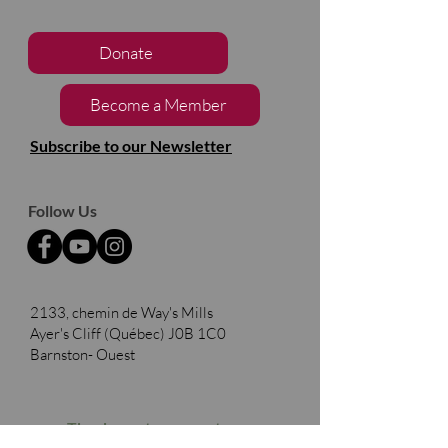
Donate
Become a Member
Subscribe to our Newsletter
Follow Us
2133, chemin de Way's Mills
Ayer's Cliff (Québec)
J0B 1C0
Barnston- Ouest
Thank you to our partners