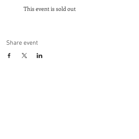
This event is sold out
Share event
Donate
Become a Member
Subscribe to our Newsletter