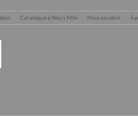
tion
Céramique à Way's Mills
Nous soutenir
À 