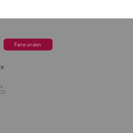
Faire un don
re
ls
1C0