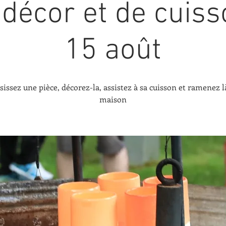
 décor et de cuis
15 août
sissez une pièce, décorez-la, assistez à sa cuisson et ramenez là
maison