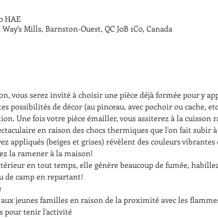
 20 HAE
 Way's Mills, Barnston-Ouest, QC J0B 1C0, Canada
ion, vous serez invité à choisir une pièce déjà formée pour y ap
es possibilités de décor (au pinceau, avec pochoir ou cache, et
ion. Une fois votre pièce émailler, vous assiterez à la cuisson 
ctaculaire en raison des chocs thermiques que l'on fait subir à 
ez appliqués (beiges et grises) révèlent des couleurs vibrantes 
rez la ramener à la maison! 
'extérieur en tout temps, elle génère beaucoup de fumée, habill
eu de camp en repartant! 
e
lé aux jeunes familles en raison de la proximité avec les flamme
pour tenir l'activité 