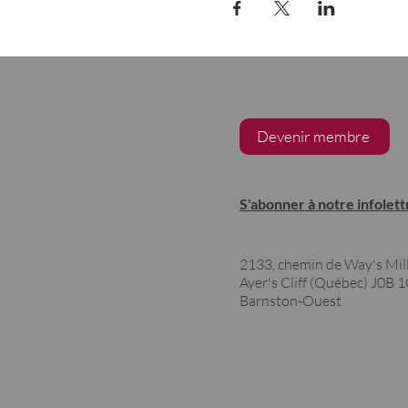
Devenir membre
S'abonner à notre infolett
2133, chemin de Way's Mil
Ayer's Cliff (Québec)
J0B 
Barnston-Ouest