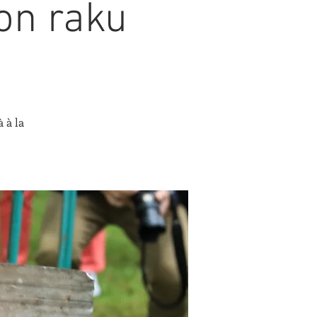
son raku
 à la