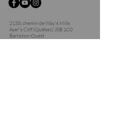
2133, chemin de Way's Mills
Ayer's Cliff (Québec)
J0B 1C0
Barnston-Ouest
Merci à nos partenaires