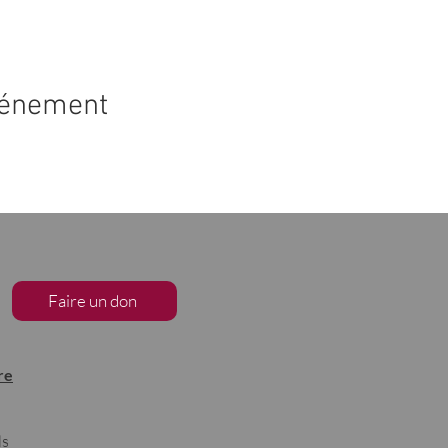
vénement
Faire un don
re
ls