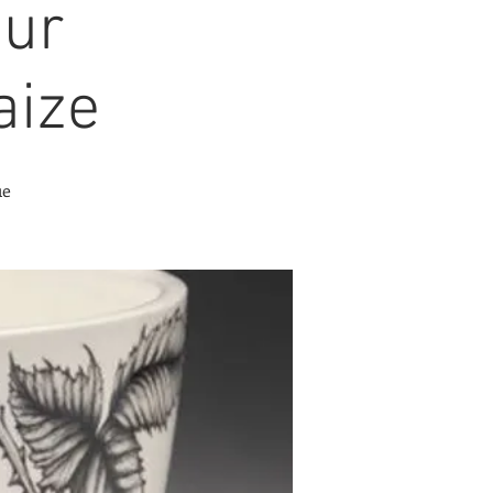
sur
aize
ue