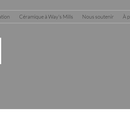
tion
Céramique à Way's Mills
Nous soutenir
À 