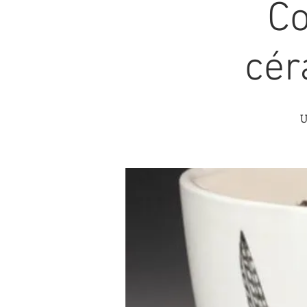
Co
cér
U