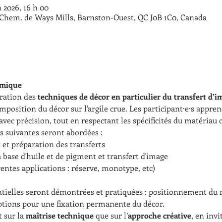
n 2026, 16 h 00
3 Chem. de Ways Mills, Barnston-Ouest, QC J0B 1C0, Canada
amique
ration des 
techniques de décor en particulier du transfert d’i
mposition du décor sur l'argile crue. Les participant·e·s appre
 avec précision, tout en respectant les spécificités du matériau
es suivantes seront abordées :
et préparation des transferts
à base d'huile et de pigment et transfert d'image 
rentes applications : réserve, monotype, etc)
tielles seront démontrées et pratiquées : positionnement du m
 options pour une fixation permanente du décor.
 sur la 
maîtrise technique
 que sur l’
approche créative
, en invi