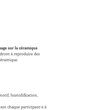
mage sur la céramique 
ndront à reproduire des 
 céramique.
otif, humidification, 
tant chaque participant·e à 