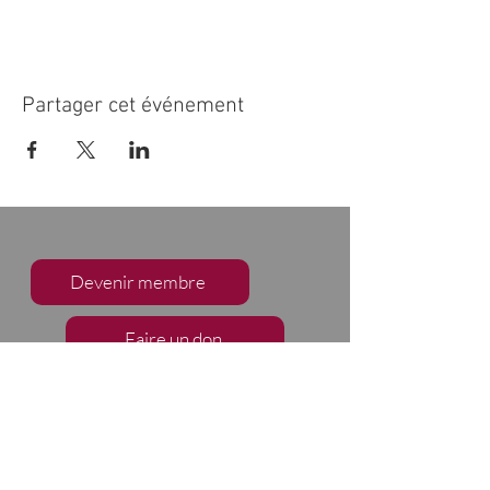
Partager cet événement
Devenir membre
Faire un don
S'abonner à notre infolettre
Nous suivre