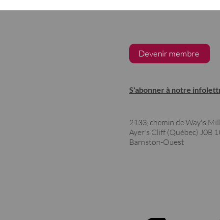
Devenir membre
S'abonner à notre infolett
2133, chemin de Way's Mil
Ayer's Cliff (Québec)
J0B 
Barnston-Ouest