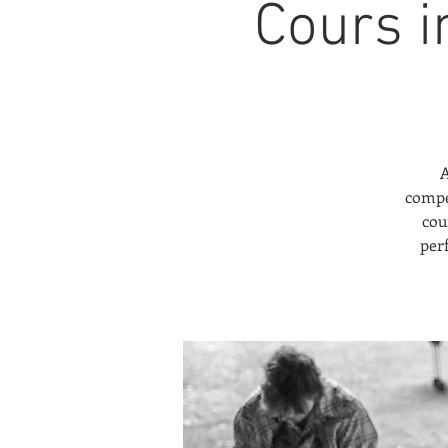
Cours i
A
compé
cou
per