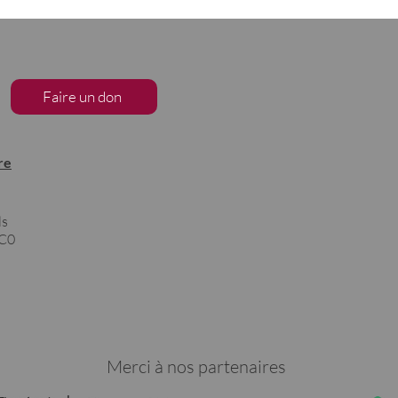
Faire un don
re
ls
1C0
Merci à nos partenaires