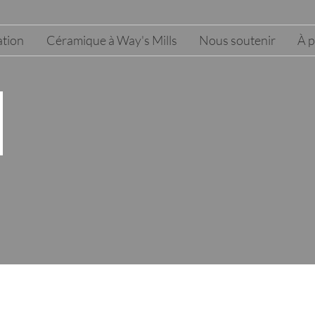
tion
Céramique à Way's Mills
Nous soutenir
À 