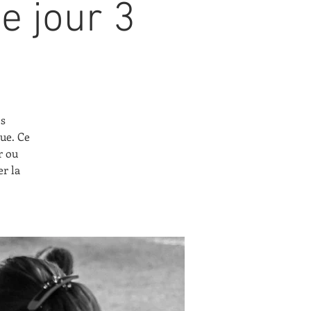
e jour 3
os
que. Ce
r ou
r la