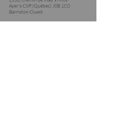
Ayer's Cliff (Québec)
J0B 1C0
Barnston-Ouest
Merci à nos partenaires