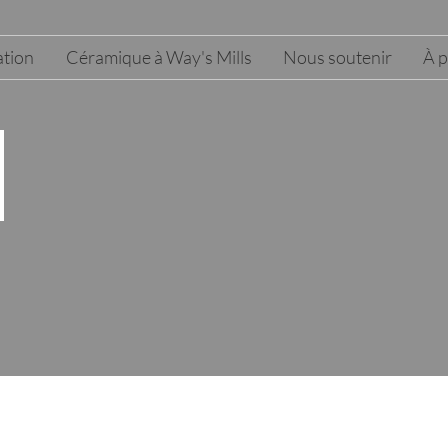
tion
Céramique à Way's Mills
Nous soutenir
À 