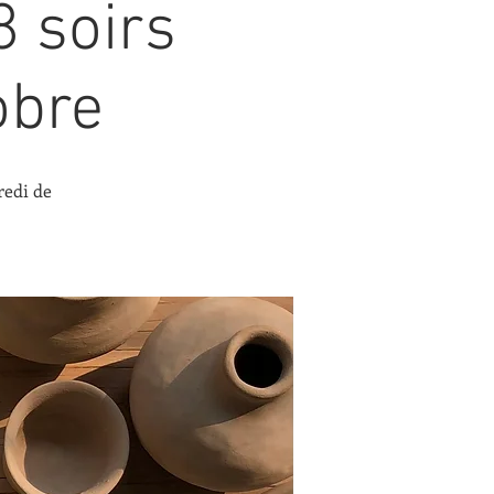
8 soirs
obre
redi de