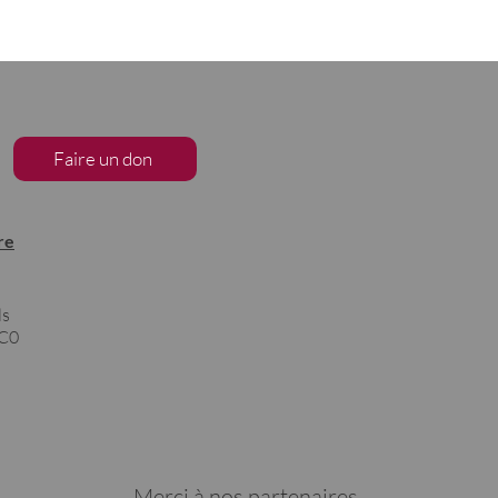
Faire un don
re
ls
1C0
Merci à nos partenaires