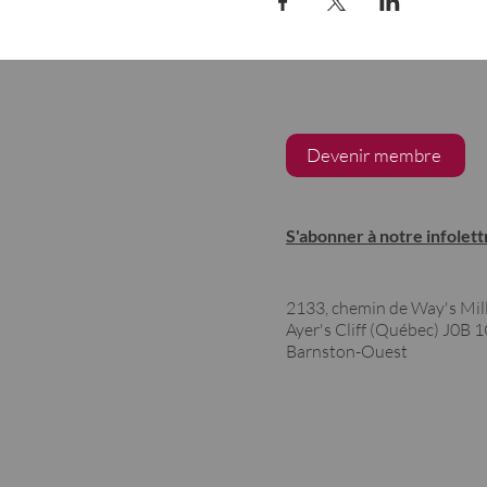
Devenir membre
S'abonner à notre infolett
2133, chemin de Way's Mil
Ayer's Cliff (Québec)
J0B 
Barnston-Ouest