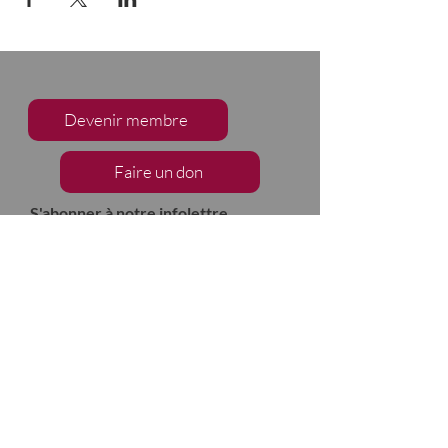
Devenir membre
Faire un don
S'abonner à notre infolettre
Nous suivre
2133, chemin de Way's Mills
Ayer's Cliff (Québec)
J0B 1C0
Barnston-Ouest