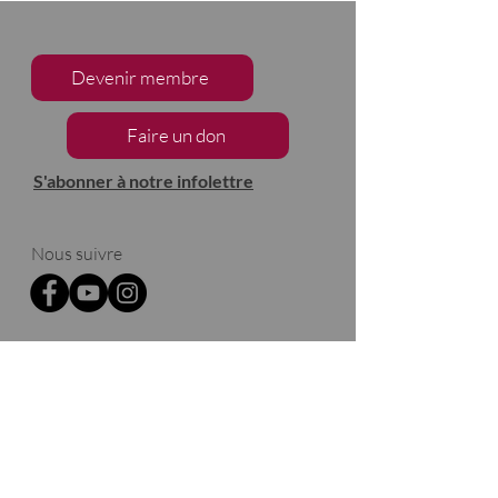
Devenir membre
Faire un don
S'abonner à notre infolettre
Nous suivre
2133, chemin de Way's Mills
Ayer's Cliff (Québec)
J0B 1C0
Barnston-Ouest
Merci à nos partenaires