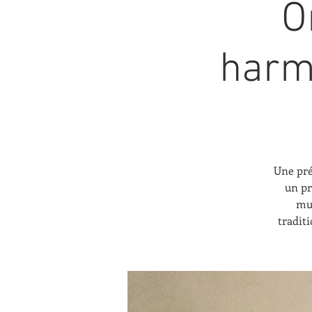
O
harm
Une pré
un pr
mus
tradit