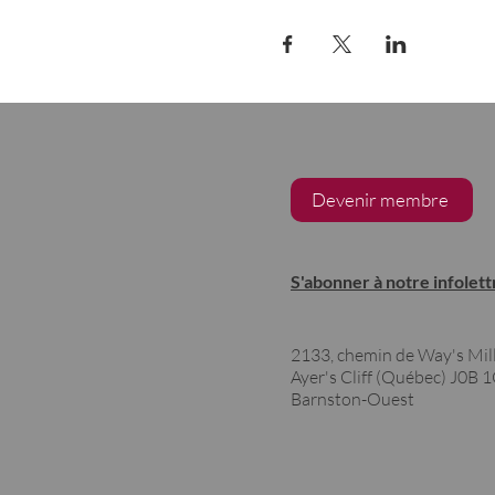
Devenir membre
S'abonner à notre infolett
2133, chemin de Way's Mil
Ayer's Cliff (Québec)
J0B 
Barnston-Ouest