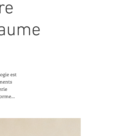
re
laume
ogie est
uments
erie
forme...