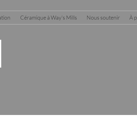
tion
Céramique à Way's Mills
Nous soutenir
À 