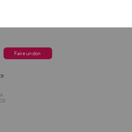
Faire un don
re
ls
1C0