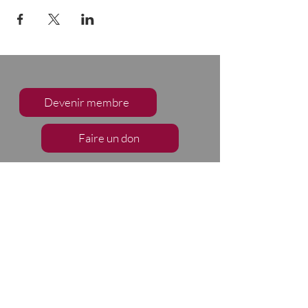
Devenir membre
Faire un don
S'abonner à notre infolettre
Nous suivre
2133, chemin de Way's Mills
Ayer's Cliff (Québec)
J0B 1C0
Barnston-Ouest