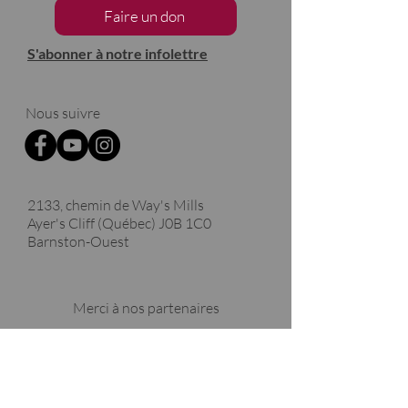
Faire un don
S'abonner à notre infolettre
Nous suivre
2133, chemin de Way's Mills
Ayer's Cliff (Québec)
J0B 1C0
Barnston-Ouest
Merci à nos partenaires