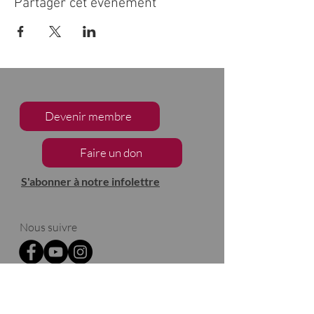
Partager cet événement
Devenir membre
Faire un don
S'abonner à notre infolettre
Nous suivre
2133, chemin de Way's Mills
Ayer's Cliff (Québec)
J0B 1C0