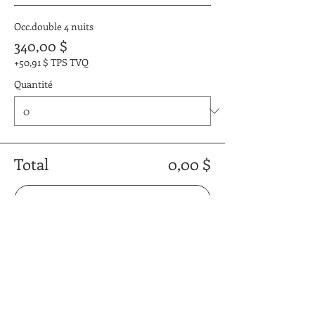
Occ.double 4 nuits
340,00 $
+50,91 $ TPS TVQ
Quantité
Total
0,00 $
Passer la commande
Partager cet événement