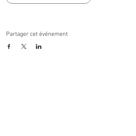
Partager cet événement
Devenir membre
Faire un don
S'abonner à notre infolettre
Nous suivre