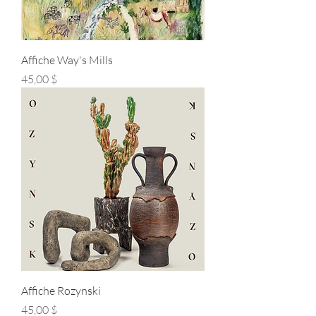
Affiche Way's Mills
Prix
45,00 $
Affiche Rozynski
Prix
45,00 $