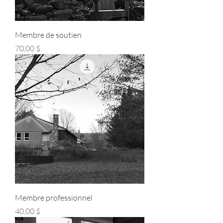
Membre de soutien
Prix
70,00 $
Membre professionnel
Prix
40,00 $